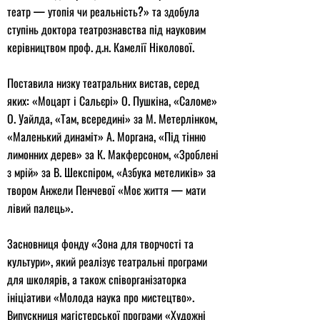
театр — утопія чи реальність?» та здобула
ступінь доктора театрознавства під науковим
керівництвом проф. д.н. Камелії Ніколової.
Поставила низку театральних вистав, серед
яких: «Моцарт і Сальєрі» О. Пушкіна, «Саломе»
О. Уайлда, «Там, всередині» за М. Метерлінком,
«Маленький динаміт» А. Моргана, «Під тінню
лимонних дерев» за К. Макферсоном, «Зроблені
з мрій» за В. Шекспіром, «Азбука метеликів» за
твором Анжели Пенчевої «Моє життя — мати
лівий палець».
Засновниця фонду «Зона для творчості та
культури», який реалізує театральні програми
для школярів, а також співорганізаторка
ініціативи «Молода наука про мистецтво».
Випускниця магістерської програми «Художні