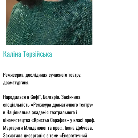
Каліна Терзійська
Режисерка, дослідниця сучасного театру,
драматургиня.
Народилася в Софії, Болгарія. Закінчила
спеціальність «Режисура драматичного театру»
в Національна академія театрального і
кіномистецтва «Кристьо Сарафов» у класі проф.
Маргарити Младенової та проф. Івана Добчева.
Захистила дисертацію з теми «Енергетичний