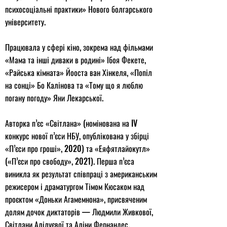
психосоціальні практики» Нового болгарського
університету.
Працювала у сфері кіно, зокрема над фільмами
«Мама та інші диваки в родині» Ібоя Фекете,
«Райська кімната» Йооста ван Хінкеля, «Попіл
на сонці» Бо Калінова та «Тому що я люблю
погану погоду» Яни Лекарської.
Авторка п’єс «Світлана» (номінована на IV
конкурс нової п’єси НБУ, опублікована у збірці
«П’єси про гроші», 2020) та «Еяфятлайокутл»
(«П’єси про свободу», 2021). Перша п’єса
виникла як результат співпраці з американським
режисером і драматургом Тімом Кюсаком над
проєктом «Доньки Агамемнона», присвяченим
долям дочок диктаторів — Людмили Живкової,
Світлани Алілуєвої та Аліни Фернандес.