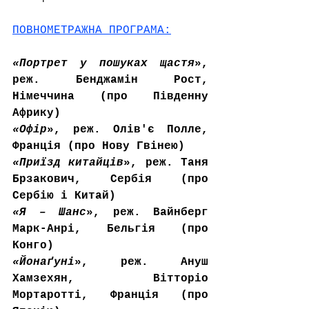
ПОВНОМЕТРАЖНА ПРОГРАМА:
«Портрет у пошуках щастя
», 
реж. Бенджамін Рост, 
Німеччина (про Південну 
Африку)
«Офір
», реж. Олів'є Полле, 
Франція (про Нову Гвінею)
«Приїзд китайців
», реж. 
Таня 
Брзакович
, Сербія (про 
Сербію і Китай)
«Я – Шанс
», реж. Вайнберг 
Марк-Анрі, Бельгія (про 
Конго)
«
Йонаґуні
», реж. Ануш 
Хамзехян, Вітторіо 
Мортаротті, Франція (про 