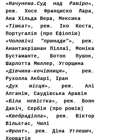
«Начунема.Суд над Раміро
», 
реж. Хосе Франциско Лара, 
Ана Хільда Вера, Мексика
«Тімкат
», реж. Іко Коста, 
Португалія (про Ефіопію)
«
Чоловічі "принади"
», реж. 
Анантакрішнан Піллаї, Моніка 
Бустаманте, Ботон Пушок, 
Шарлотта Мюллер, Угорщина
«Дівчина-кочівниця
», реж. 
Рухолла Акбарі, Іран
«Дух місця
», реж. Алі 
Алганім, Саудівська Аравія
«Біла невістка
», реж. Боян 
Дакіч, Сербія (про ромів)
«
Квебраділла
», реж. Віктор 
Вільєгас, Чилі
«Фронт
», реж. Діна Углешич, 
Хорватія