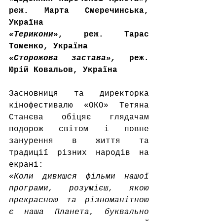
реж. Марта Смеречинська, 
Україна
«Терикони
», реж. Тарас 
Томенко, Україна
«
Сторожова застава
»
,
 реж. 
Юрій Ковальов, Україна
Засновниця та директорка 
кінофестивалю «ОКО» Тетяна 
Станєва обіцяє глядачам 
подорож світом і повне 
занурення в життя та 
традиції різних народів на 
екрані: 
«Коли дивишся фільми нашої 
програми, розумієш, якою 
прекрасною та різноманітною 
є наша Планета, буквально 