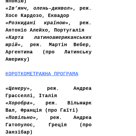
Японію)
«
Ів’янч, олень-диявол
», реж. 
Хосе Кардозо, Еквадор
«
Розкидані країною
», реж. 
Антоніо Алейхо, Португалія
«Карта латиноамериканських 
мрій
», реж. Мартін Вебер, 
Аргентина (про Латинську 
Америку)
КОРОТКОМЕТРАЖНА ПРОГРАМА
«
Ценеру
», реж. Андреа 
Грасселлі, Італія
«
Хоробра
», реж. Вільмарк 
Вал, Франція (про Гаїті)
«Повільно
», реж. Андреа 
Гатопулос, Греція (про 
Занзібар)