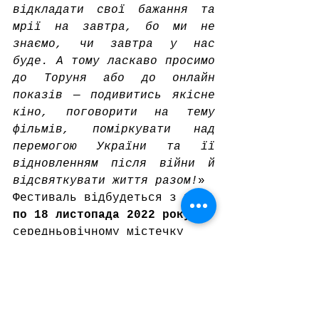
відкладати свої бажання та 
мрії на завтра, бо ми не 
знаємо, чи завтра у нас 
буде. А тому ласкаво просимо 
до Торуня або до онлайн 
показів — подивитись якісне 
кіно, поговорити на тему 
фільмів, поміркувати над 
перемогою України та її 
відновленням після війни й 
відсвяткувати життя разом!
»
Фестиваль відбудеться з 
13 
по 18 листопада 2022 року
 в 
середньовічному містечку 
Торунь у Польщі 
в рамках та 
за підтримки Міжнародного 
кінофестивалю мистецтва 
кінематографії 
EnergaCAMERIMAGE, а також 