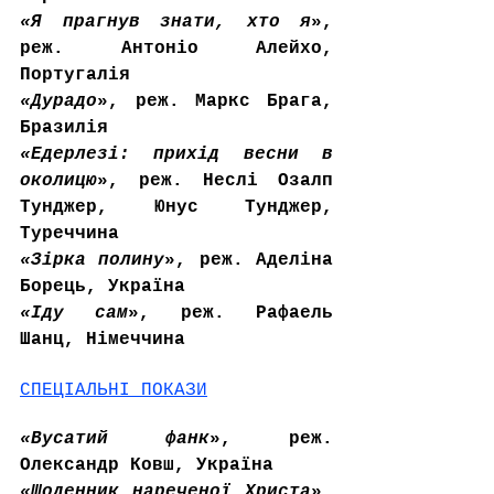
«
Я прагнув знати, хто я
», 
реж. Антоніо Алейхо, 
Португалія
«Дурадо
», реж. Маркс Брага, 
Бразилія
«
Едерлезі: прихід весни в 
околицю
», реж. Неслі Озалп 
Тунджер, Юнус Тунджер, 
Туреччина
«Зірка полину
», реж. Аделіна 
Борець, Україна
«Іду сам
», реж. Рафаель 
Шанц, Німеччина
СПЕЦІАЛЬНІ ПОКАЗИ
«Вусатий фанк
», реж. 
Олександр Ковш, Україна
«Щоденник нареченої Христа
», 