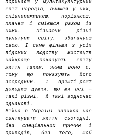
поринаєш у мультикультурний 
світ народів, вчишся у них, 
співпереживаєш, порівнюєш, 
плачеш і смієшся разом із 
ними. Пізнаючи різні 
культури світу, збагачуєш 
свою. І саме фільми з усіх 
відомих людству мистецтв 
найкраще показують світу 
життя таким, яким воно є, 
тому що показують його 
зсередини. І врешті-решт 
доходиш думки, що ми всі — 
такі різні,  й такі водночас 
однакові. 
Війна в Україні навчила нас 
святкувати життя сьогодні, 
без спеціальних причин і 
приводів, без того, щоб 