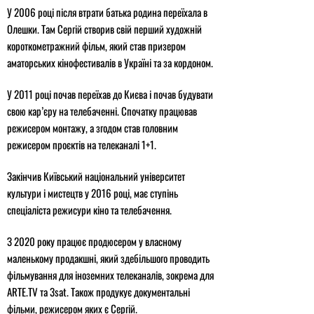
У 2006 році після втрати батька родина переїхала в
Олешки. Там Сергій створив свій перший художній
короткометражний фільм, який став призером
аматорських кінофестивалів в Україні та за кордоном.
У 2011 році почав переїхав до Києва і почав будувати
свою кар’єру на телебаченні. Спочатку працював
режисером монтажу, а згодом став головним
режисером проєктів на телеканалі 1+1.
Закінчив Київський національний університет
культури і мистецтв у 2016 році, має ступінь
спеціаліста режисури кіно та телебачення.
З 2020 року працює продюсером у власному
маленькому продакшні, який здебільшого проводить
фільмування для іноземних телеканалів, зокрема для
ARTE.TV та 3sat. Також продукує документальні
фільми, режисером яких є Сергій.