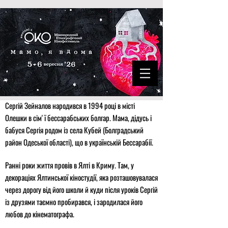
Сергій Зейналов народився в 1994 році в місті
Олешки в сімʼї бессарабських болгар. Мама, дідусь і
бабуся Сергія родом із села Кубей (Болградський
район Одеської області), що в українській Бессарабії.
Ранні роки життя провів в Ялті в Криму. Там, у
декораціях Ялтинської кіностудії, яка розташовувалася
через дорогу від його школи й куди після уроків Сергій
із друзями таємно пробирався, і зародилася його
любов до кінематографа.