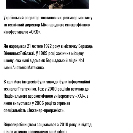
Український оператор-постановник, режисер монтажу
та технічний директор Міжнародного етнографічного
кінофестивалю «ОКО».
Ян народився 21 лютого 1972 року в містечку Бершадь
Вінницької області. У 1989 році закінчив місцеву
школу, яка нині відома як Бершадський ліцей №1
імені Анатолія Матвієнка.
В колі його інтересів були завжди були інформаційні
технології та техніка. Тож у 2000 році він вступив до
Національного аерокосмічного університету «ХАІ», з
якого випустився у 2006 році та отримав
спеціальність «Інженер-програміст».
Відеовиробництвом зацікавився з 2010 року, й відтоді
почав активно розвиватися в цій сфері.