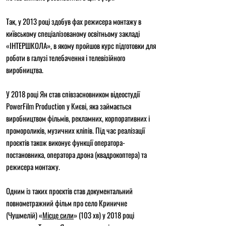
Так, у 2013 році здобув фах режисера монтажу в
київському спеціалізованому освітньому закладі
«ІНТЕРШКОЛА», в якому пройшов курс підготовки для
роботи в галузі телебачення і телевізійного
виробництва.
У 2018 році Ян став співзасновником відеостудії
PowerFilm Production у Києві, яка займається
виробництвом фільмів, рекламних, корпоративних і
промороликів, музичних кліпів. Під час реалізації
проєктів також виконує функції оператора-
постановника, оператора дрона (квадрокоптера) та
режисера монтажу.
Одним із таких проєктів став документальний
повнометражний фільм про село Криничне
(Чушмелій) «
Місце сили
» (103 хв) у 2018 році