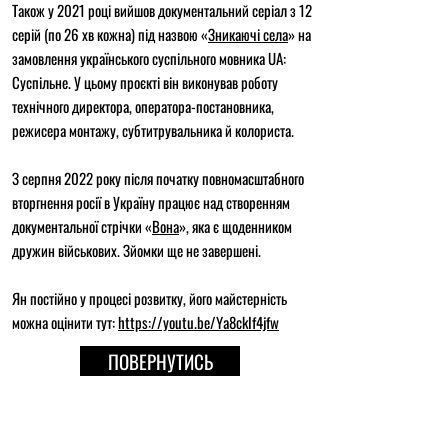
Також у 2021 році вийшов документальний серіал з 12
серій (по 26 хв кожна) під назвою «
Зникаючі села
» на
замовлення українського суспільного мовника UA:
Суспільне. У цьому проєкті він виконував роботу
технічного директора, оператора-постановника,
режисера монтажу, субтитрувальника й колориста.
З серпня 2022 року після початку повномасштабного
вторгнення росії в Україну працює над створенням
документальної стрічки «
Вона
», яка є щоденником
дружин військових. Зйомки ще не завершені.
Ян постійно у процесі розвитку, його майстерність
можна оцінити тут:
https://youtu.be/Ya8ckIf4jfw
ПОВЕРНУТИСЬ