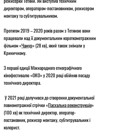
режисерки Тетяни. Ян виступив технічним
директором, оператором-постановником, режисером
монтажу та субтитрувальником.
Протягом 2019 – 2020 років разом з Тетяною вони
працювали над її документальним короткометражним
фільмом «
Чамур
» (28 хв), який також знімали у
Криничному.
З першої едиції Міжнародного етнографічного
кінофестивалю «ОКО» у 2020 році обійняв посаду
технічного директора.
У 2021 році долучився до створення документальної
повнометражної стрічки «
Пасхальна реконструкція
»
(100 хв) як технічний директор, оператор-
постановник, режисер монтажу, субтитрувальник і
колорист.