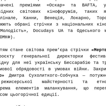
начені преміями «Оскар» та BAFTA, у
відних світових кінофорумів, таких я
рлінале, Канни, Венеція, Локарно, Торо
нюють обрані стрічки з національних кіно
Молодість», Docudays UA та Одеського мі
ОМКФ). 
тям стане світова прем’єра стрічки 
«Мерт
роєкту генеральної директорки фестив
ідну для неї українську Бессарабію та тр
мової обрядовості в умовах війни. Закри
ір» 
Дмитра Сухолиткого-Собчука — потужн
режисерської майстерності та етноку
крема елементів маланкування, що перег
сом цьогорічної едиції.