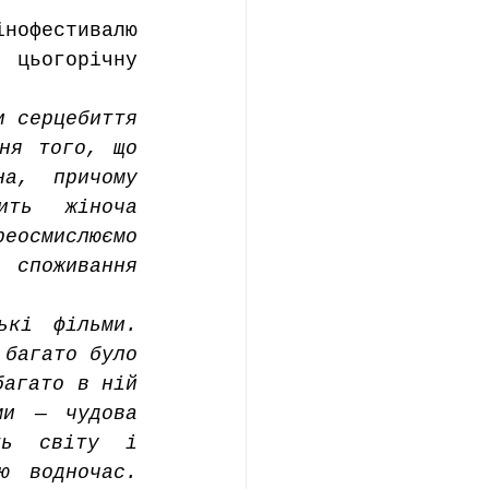
офестивалю 
 цьогорічну 
 серцебиття 
ня того, що 
а, причому 
ть жіноча 
осмислюємо 
споживання 
кі фільми. 
багато було 
агато в ній 
и — чудова 
ть світу і 
 водночас. 