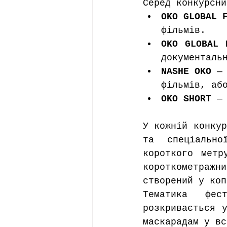
Серед конкурсни
OKO GLOBAL 
фільмів.
OKO GLOBAL 
документаль
NASHE OKO
 —
фільмів, аб
OKO SHORT
 —
У кожній конкур
та спеціально
короткого метр
короткометражни
створений у коп
Тематика фес
розкривається у
маскарадам у вс