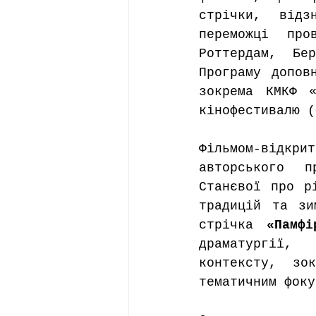
стрічки, відз
переможці про
Роттердам, Бе
Програму допов
зокрема КМКФ «
кінофестивалю (
Фільмом-відкрит
авторського п
Станєвої про р
традицій та зи
стрічка 
«Памф
драматургії, 
контексту, зо
тематичним фоку