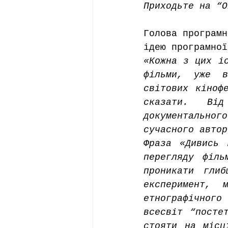
Приходьте на “О
Голова програмн
ідею програмної
«Кожна з цих іс
фільми, уже в
світових кіноф
сказати. Від
документального
сучасного автор
Фраза «Дивись 
перегляду філь
проникати глиб
експеримент, 
етнографічного
всесвіт “посте
стояти на місц