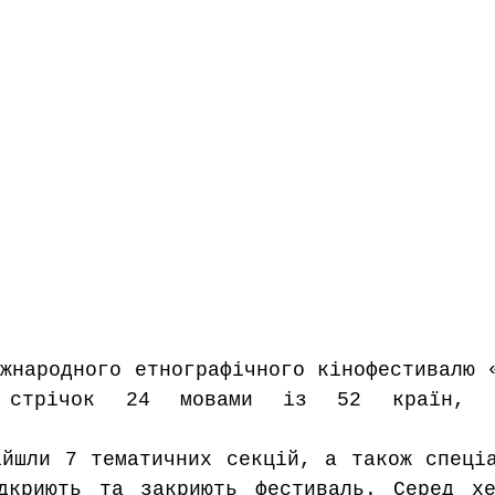
жнародного етнографічного кінофестивалю «
 стрічок 24 мовами із 52 країн, о
йшли 7 тематичних секцій, а також спеціа
дкриють та закриють фестиваль. Серед хе