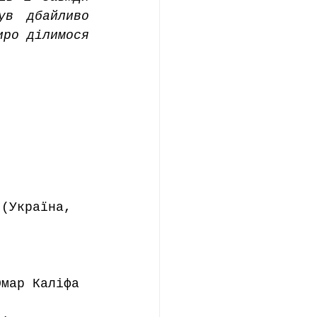
в дбайливо 
ро ділимося 
 (Україна, 
Омар Каліфа 