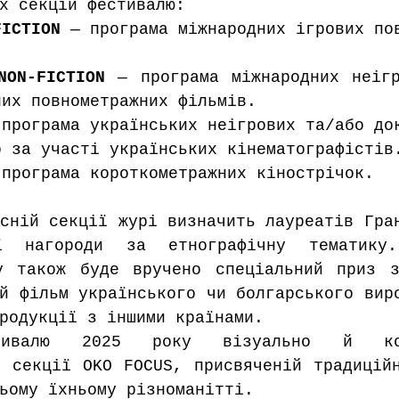
х секцій фестивалю:
FICTION
 — програма міжнародних ігрових пов
NON-FICTION
 — програма міжнародних неігр
них повнометражних фільмів.
 програма українських неігрових та/або док
о за участі українських кінематографістів
 програма короткометражних кінострічок.
сній секції журі визначить лауреатів Гран
ї нагороди за етнографічну тематику
у також буде вручено спеціальний приз з
й фільм українського чи болгарського виро
родукції з іншими країнами.
тивалю 2025 року візуально й конц
 секції OKO FOCUS, присвяченій традиційн
ьому їхньому різноманітті.