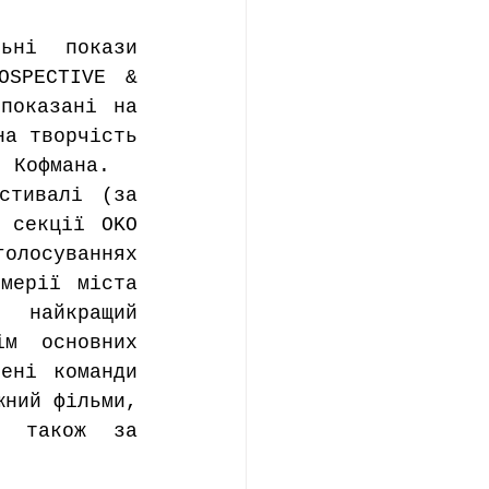
ьні покази 
SPECTIVE & 
показані на 
а творчість 
я Кофмана.
тивалі (за 
 секції OKO 
олосуваннях 
мерії міста 
найкращий 
м основних 
ені команди 
ний фільми, 
 також за 