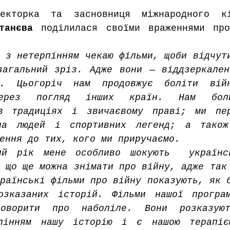
екторка та засновниця міжнародного кін
танєва
 поділилася своїми враженнями про
 з нетерпінням чекаю фільми, щоби відчути
загальний зріз. Адже вони — віддзеркален
у. Цьогоріч нам продовжує боліти війн
через погляд інших країн. Нам боли
в традиціях і звичаєвому праві; ми пере
на людей і спортивних легенд; а також 
ення до тих, кого ми приручаємо. 
ий рік мене особливо шокують  українсь
 що ще можна знімати про війну, адже так 
раїнські фільми про війну показують, як б
зказаних історій. Фільми нашої програм
говорити про наболіле. Вони розказую
лінням нашу історію і є нашою терапією