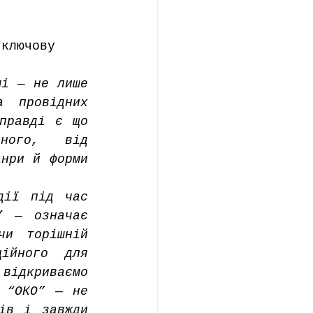
 ключову 
і — не лише 
 провідних 
правді є що 
ного, від 
нри й форми 
ії під час 
 — означає 
и торішній 
ійного для 
ідкриваємо 
 “ОКО” — не 
ів і завжди 