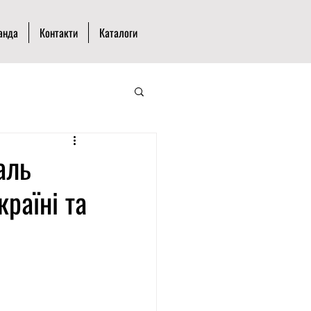
анда
Контакти
Каталоги
аль
раїні та