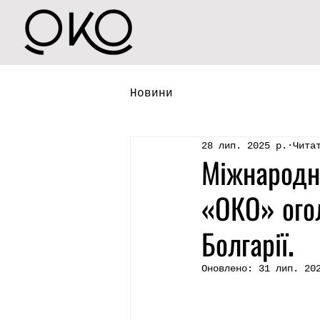
Новини
28 лип. 2025 р.
Чита
Міжнародн
«ОКО» огол
Болгарії.
Оновлено:
31 лип. 20