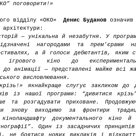
КО” поговорити!»
ого відділу «ОКО»  
Денис Буданов
 означив
 архітектури:
торій — унікальна й незабутня. У програм
ідзначені нагородами та прем’єрами на
естивалях, а й голоси дебютантів, яким с
 ігрового кіно до експерименталь
 до анімації — представлені майже всі жа
ського висловлювання.
крізь!» якнайкраще слугує закликом до д
мів із нашої програми: “дивитися крізь”
ше та розгадувати приховане. Продовжуюч
ми знову виходимо за фронтири традиц
 кіноландшафту документального кіно й в
тнографії”. Один із засадничих принципів
і, не боятися нових викликів і відкритт