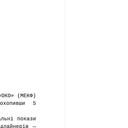
ОКО» (МЕКФ) 
хопивши 5 
льні покази 
длайнерів — 