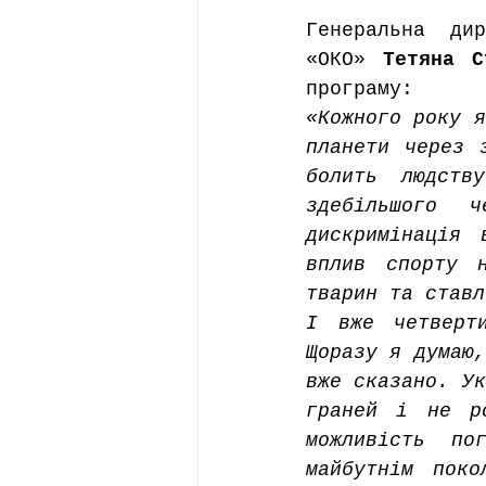
Генеральна дир
«ОКО» 
Тетяна С
програму:
«Кожного року я
планети через 
болить людств
здебільшого 
дискримінація 
вплив спорту 
тварин та ставл
І вже четверт
Щоразу я думаю,
вже сказано. Ук
граней і не ро
можливість по
майбутнім поко