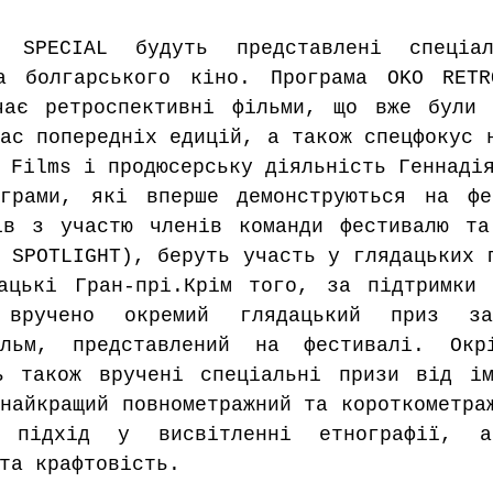
SPECIAL будуть представлені спеціал
а болгарського кіно. Програма OKO RETRO
чає ретроспективні фільми, що вже були 
ас попередніх едицій, а також спецфокус н
 Films і продюсерську діяльність Геннаді
грами, які вперше демонструються на фес
ів з участю членів команди фестивалю та
 SPOTLIGHT), беруть участь у глядацьких г
ацькі Гран-прі.Крім того, за підтримки 
вручено окремий глядацький приз за 
ільм, представлений на фестивалі. Окрі
ь також вручені спеціальні призи від ім
найкращий повнометражний та короткометраж
 підхід у висвітленні етнографії, а
та крафтовість.