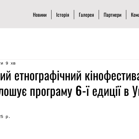
Новини
Історія
Галерея
Партнери
Ком
ти 9 хв
ий етнографічний кінофестив
ошує програму 6-ї едиції в Ук
25 р.