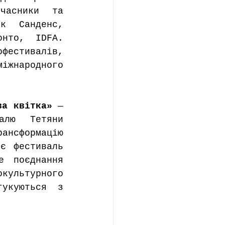
часники та 
к Санденс, 
нто, IDFA. 
фестивалів, 
жнародного 
ва квітка»
 — 
алю Тетяни 
ансформацію 
є фестиваль 
е поєднання 
льтурного 
укуються з 