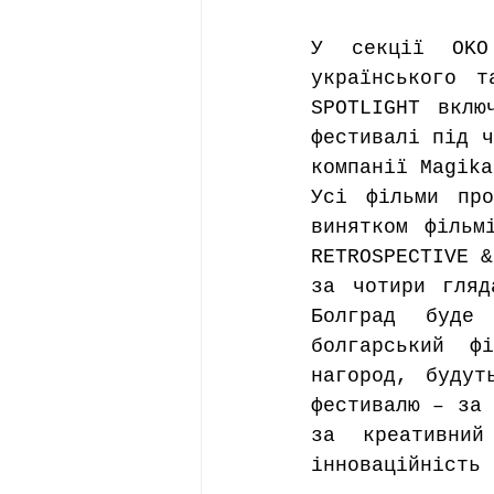
У секції OKO 
українського т
SPOTLIGHT вклю
фестивалі під ч
компанії Magika
Усі фільми про
винятком фільм
RETROSPECTIVE &
за чотири гляд
Болград буде 
болгарський ф
нагород, будут
фестивалю – за 
за креативний
інноваційність 