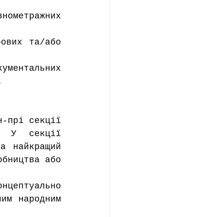
нометражних 
ових та/або 
ументальних 
.
-прі секції 
. У секції 
а найкращий 
бництва або 
ептуально 
им народним 