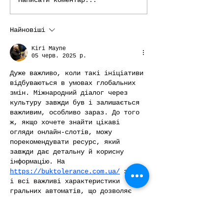
Міжнародний етнографічний
Визначено перемож
кінофестиваль “ОКО”
болгарської онлайн
запрошує на «Вихідні з ОКО»,
«ОКО» 2025
Найновіші
які відбудуться 5 та 6 вересня
Kiri Mayne
у Києві.
05 черв. 2025 р.
Дуже важливо, коли такі ініціативи 
відбуваються в умовах глобальних 
змін. Міжнародний діалог через 
культуру завжди був і залишається 
важливим, особливо зараз. До того 
ж, якщо хочете знайти цікаві 
огляди онлайн-слотів, можу 
порекомендувати ресурс, який 
завжди дає детальну й корисну 
інформацію. На 
https://buktolerance.com.ua/
 зібран
і всі важливі характеристики 
гральних автоматів, що дозволяє 
зробити свідомий вибір перед грою. 
Це, як і культурні ініціативи, 