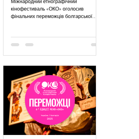
Міжнародний етнографічний
кінофестиваль «ОКО» оголосив
фінальних переможців болгарської
онлайн-едиції — лауреатів Призу
глядацьких симпатій 2025 року
(Audience Grand Prize – Bulgarian Online
Edition). За рішенням глядачів Гран-прі
за найпопулярнішу кінострічку в
програмі онлайн-показів було
присуджено одночасно двом стрічкам:
● «Таткова колискова» , реж. Леся Дяк
● «Квіти України» , реж. Аделіна Борец.
У період з 3 по 31 жовтня болгарська
публіка мала змогу переглян