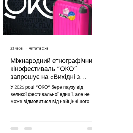
23 черв.
Читати 2 хв
Міжнародний етнографічний
кінофестиваль “ОКО”
запрошує на «Вихідні з
ОКО», які відбудуться 5 та 6
У 2026 році “ОКО” бере паузу від
вересня у Києві.
великої фестивальної едиції, але не
може відмовитися від найціннішого -
можливості бути разом. Саме тому
фестиваль запрошує на особливий
формат спілкування – «Вихідні з ОКО».
Зустріч друзів, партнерів,