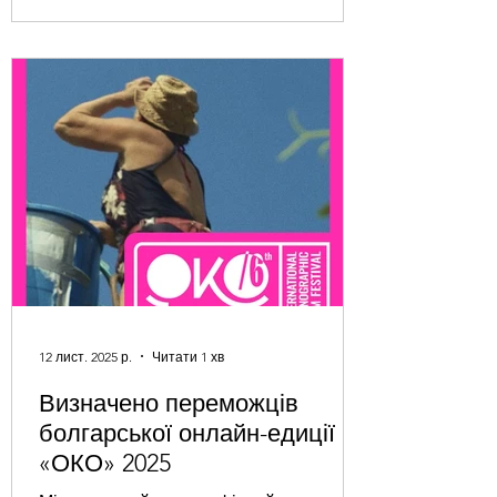
кінематографістів і глядачів для
спеціальних кінопоказів, розмов,
гостини та спільного осмислення теми
дому. Міжнародний етнографічний
кінофестиваль “ОКО” народився у
Болграді – серці української Бессарабії,
регіоні, де століттями поруч
12 лист. 2025 р.
Читати 1 хв
Визначено переможців
болгарської онлайн-едиції
«ОКО» 2025