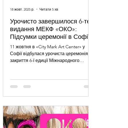
18 жовт. 2025 р.
Читати 5 хв
Урочисто завершилося 6-те
видання МЕКФ «ОКО»:
Підсумки церемонії в Софії
11 жовтня в «City Mark Art Center» у
Софії відбулася урочиста церемонія
закриття 6-ї едиції Міжнародного
етнографічного кінофестивалю «ОКО»,
який цього року знову об’єднав
Болгарію та Україну в єдиному
культурному просторі. Подія зібрала
державних представників,
кінематографістів, дослідників культури
та поціновувачів кіно, аби відзначити
силу людських історій і культурний
діалог між двома народами. Фестиваль,