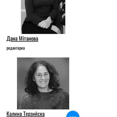
Дана Мітанова
редакторка
Калина Терзийска