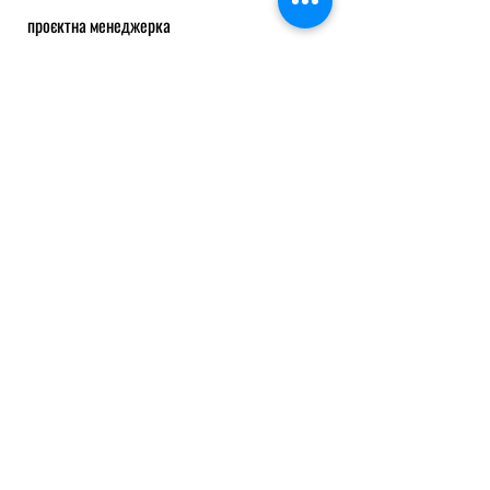
проєктна менеджерка
Ярина Закальська
SMM