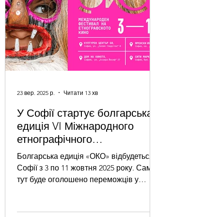
що відбувся у вересні та жовтні в Києві,
Болграді, Софії, Кам’ян
23 вер. 2025 р.
Читати 13 хв
У Софії стартує болгарська
едиція VI Міжнародного
етнографічного
кінофестивалю “ОКО”
Болгарська едиція «ОКО» відбудеться у
Софії з 3 по 11 жовтня 2025 року. Саме
тут буде оголошено переможців у
головних конкурсних секціях...